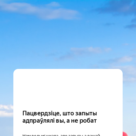
Пацвердзіце, што запыты
адпраўлялі вы, а не робат