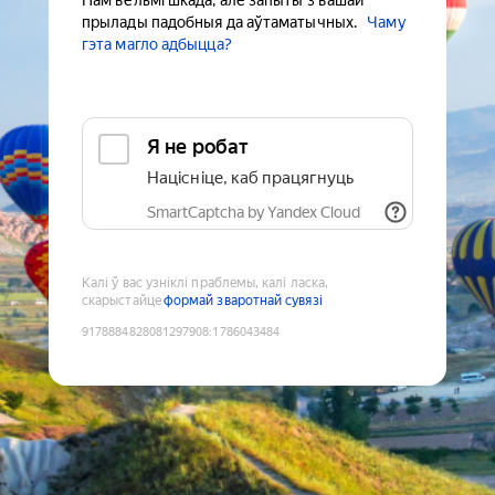
Нам вельмі шкада, але запыты з вашай
прылады падобныя да аўтаматычных.
Чаму
гэта магло адбыцца?
Я не робат
Націсніце, каб працягнуць
SmartCaptcha by Yandex Cloud
Калі ў вас узніклі праблемы, калі ласка,
скарыстайце
формай зваротнай сувязі
9178884828081297908
:
1786043484