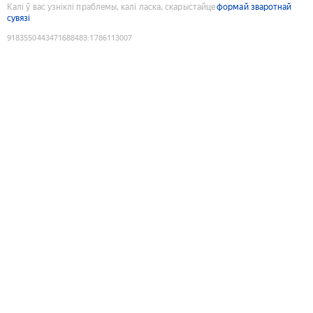
Калі ў вас узніклі праблемы, калі ласка, скарыстайце
формай зваротнай
сувязі
9183550443471688483
:
1786113007