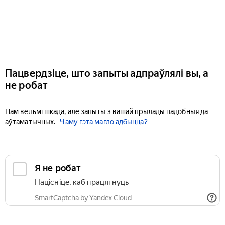
Пацвердзіце, што запыты адпраўлялі вы, а
не робат
Нам вельмі шкада, але запыты з вашай прылады падобныя да
аўтаматычных.
Чаму гэта магло адбыцца?
Я не робат
Націсніце, каб працягнуць
SmartCaptcha by Yandex Cloud