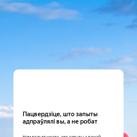
Пацвердзіце, што запыты
адпраўлялі вы, а не робат