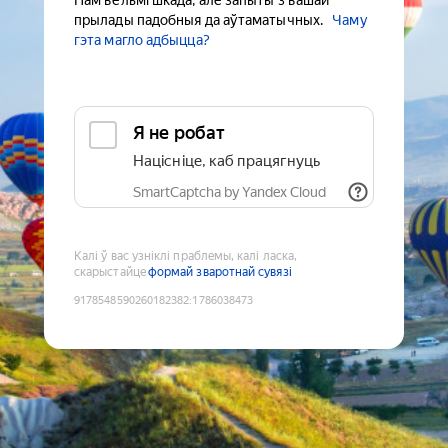
Нам вельмі шкада, але запыты з вашай
прылады падобныя да аўтаматычных.
Чаму
гэта магло адбыцца?
Я не робат
Націсніце, каб працягнуць
SmartCaptcha by Yandex Cloud
Калі ў вас узніклі праблемы, калі ласка,
скарыстайце
формай зваротнай сувязі
9178548590260182382
:
1786038473