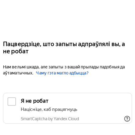
Пацвердзіце, што запыты адпраўлялі вы, а
не робат
Нам вельмі шкада, але запыты з вашай прылады падобныя да
аўтаматычных.
Чаму гэта магло адбыцца?
Я не робат
Націсніце, каб працягнуць
SmartCaptcha by Yandex Cloud