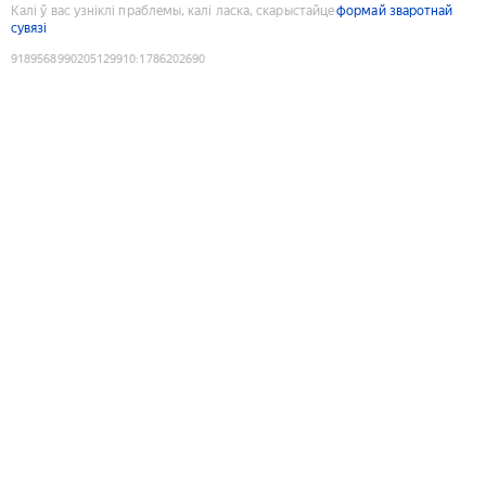
Калі ў вас узніклі праблемы, калі ласка, скарыстайце
формай зваротнай
сувязі
9189568990205129910
:
1786202690