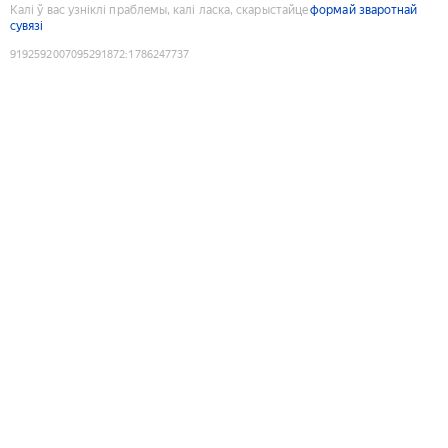
Калі ў вас узніклі праблемы, калі ласка, скарыстайце
формай зваротнай
сувязі
9192592007095291872
:
1786247737