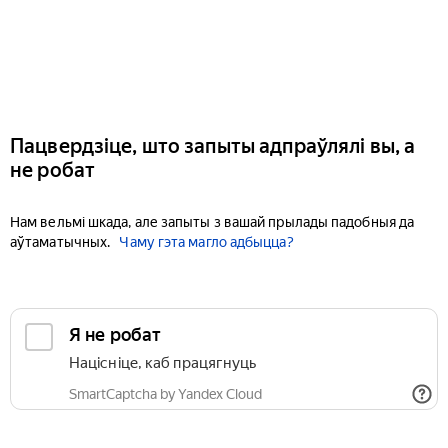
Пацвердзіце, што запыты адпраўлялі вы, а
не робат
Нам вельмі шкада, але запыты з вашай прылады падобныя да
аўтаматычных.
Чаму гэта магло адбыцца?
Я не робат
Націсніце, каб працягнуць
SmartCaptcha by Yandex Cloud