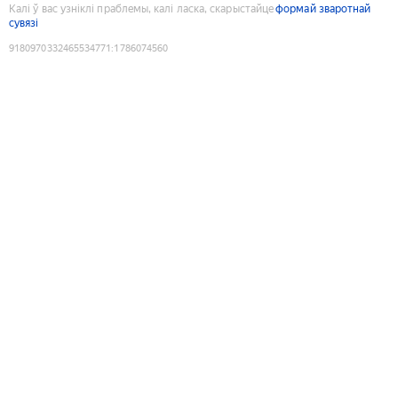
Калі ў вас узніклі праблемы, калі ласка, скарыстайце
формай зваротнай
сувязі
9180970332465534771
:
1786074560