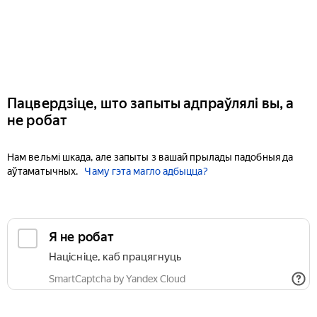
Пацвердзіце, што запыты адпраўлялі вы, а
не робат
Нам вельмі шкада, але запыты з вашай прылады падобныя да
аўтаматычных.
Чаму гэта магло адбыцца?
Я не робат
Націсніце, каб працягнуць
SmartCaptcha by Yandex Cloud