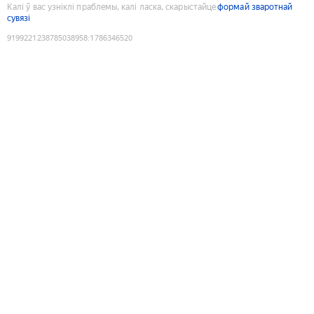
Калі ў вас узніклі праблемы, калі ласка, скарыстайце
формай зваротнай
сувязі
9199221238785038958
:
1786346520