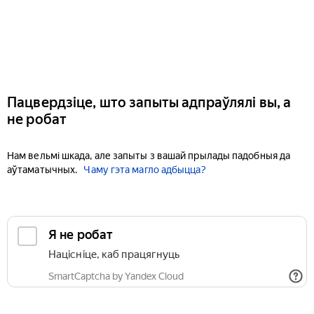
Пацвердзіце, што запыты адпраўлялі вы, а
не робат
Нам вельмі шкада, але запыты з вашай прылады падобныя да
аўтаматычных.
Чаму гэта магло адбыцца?
Я не робат
Націсніце, каб працягнуць
SmartCaptcha by Yandex Cloud