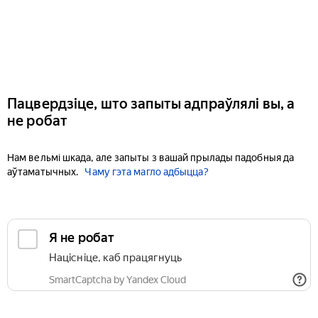
Пацвердзіце, што запыты адпраўлялі вы, а
не робат
Нам вельмі шкада, але запыты з вашай прылады падобныя да
аўтаматычных.
Чаму гэта магло адбыцца?
Я не робат
Націсніце, каб працягнуць
SmartCaptcha by Yandex Cloud