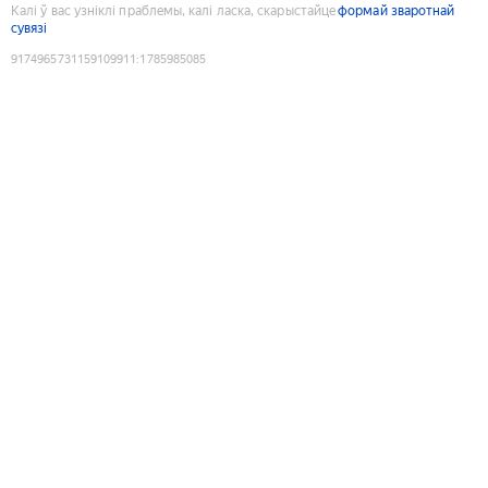
Калі ў вас узніклі праблемы, калі ласка, скарыстайце
формай зваротнай
сувязі
9174965731159109911
:
1785985085