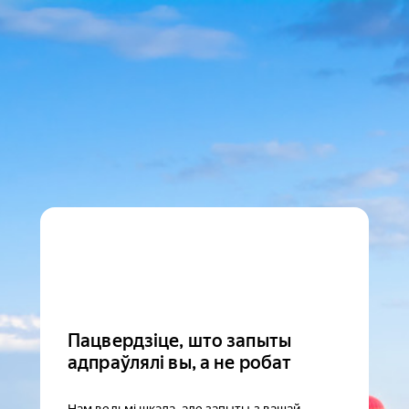
Пацвердзіце, што запыты
адпраўлялі вы, а не робат