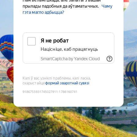
Нам вельмі шкада, але запыты з вашай
прылады падобныя да аўтаматычных.
Чаму
гэта магло адбыцца?
Я не робат
Націсніце, каб працягнуць
SmartCaptcha by Yandex Cloud
Калі ў вас узніклі праблемы, калі ласка,
скарыстайце
формай зваротнай сувязі
9186753831745027911
:
1786160741