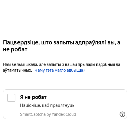
Пацвердзіце, што запыты адпраўлялі вы, а
не робат
Нам вельмі шкада, але запыты з вашай прылады падобныя да
аўтаматычных.
Чаму гэта магло адбыцца?
Я не робат
Націсніце, каб працягнуць
SmartCaptcha by Yandex Cloud