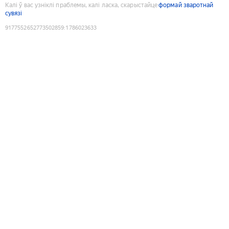
Калі ў вас узніклі праблемы, калі ласка, скарыстайце
формай зваротнай
сувязі
9177552652773502859
:
1786023633