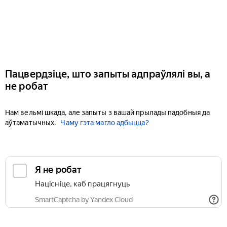
Пацвердзіце, што запыты адпраўлялі вы, а
не робат
Нам вельмі шкада, але запыты з вашай прылады падобныя да
аўтаматычных.
Чаму гэта магло адбыцца?
Я не робат
Націсніце, каб працягнуць
SmartCaptcha by Yandex Cloud