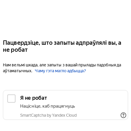
Пацвердзіце, што запыты адпраўлялі вы, а
не робат
Нам вельмі шкада, але запыты з вашай прылады падобныя да
аўтаматычных.
Чаму гэта магло адбыцца?
Я не робат
Націсніце, каб працягнуць
SmartCaptcha by Yandex Cloud