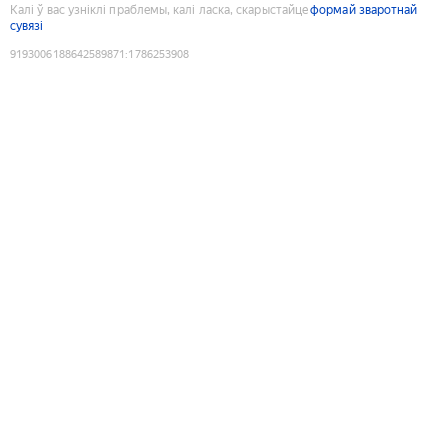
Калі ў вас узніклі праблемы, калі ласка, скарыстайце
формай зваротнай
сувязі
9193006188642589871
:
1786253908