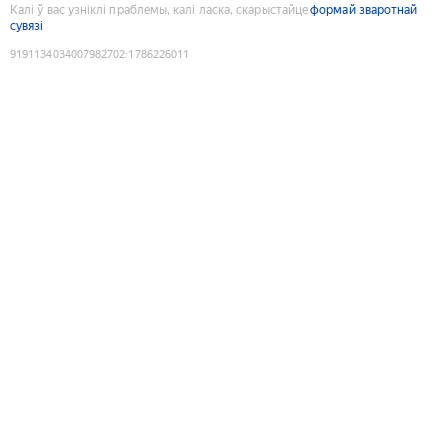
Калі ў вас узніклі праблемы, калі ласка, скарыстайце
формай зваротнай
сувязі
9191134034007982702
:
1786226011