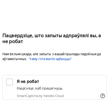
Пацвердзіце, што запыты адпраўлялі вы, а
не робат
Нам вельмі шкада, але запыты з вашай прылады падобныя да
аўтаматычных.
Чаму гэта магло адбыцца?
Я не робат
Націсніце, каб працягнуць
SmartCaptcha by Yandex Cloud