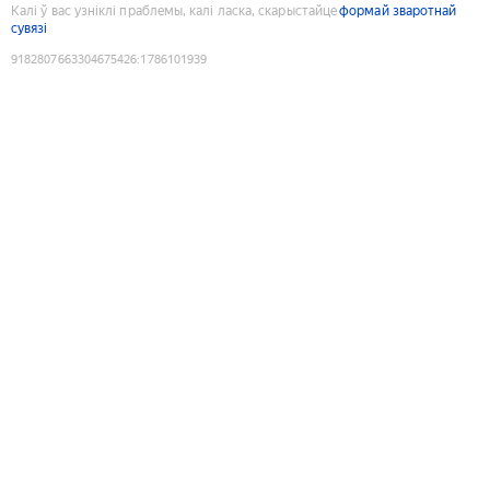
Калі ў вас узніклі праблемы, калі ласка, скарыстайце
формай зваротнай
сувязі
9182807663304675426
:
1786101939