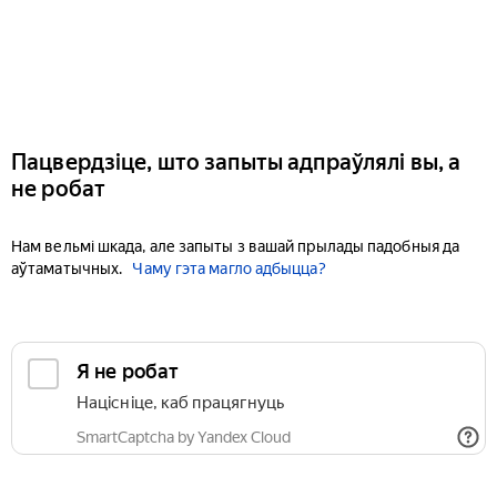
Пацвердзіце, што запыты адпраўлялі вы, а
не робат
Нам вельмі шкада, але запыты з вашай прылады падобныя да
аўтаматычных.
Чаму гэта магло адбыцца?
Я не робат
Націсніце, каб працягнуць
SmartCaptcha by Yandex Cloud