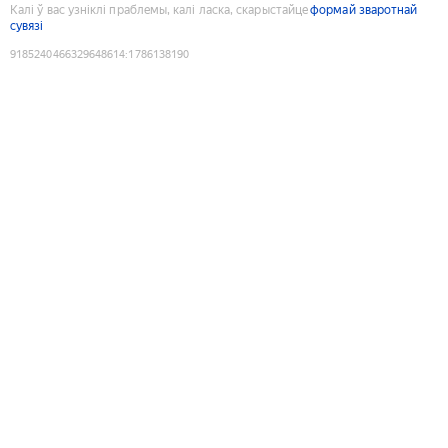
Калі ў вас узніклі праблемы, калі ласка, скарыстайце
формай зваротнай
сувязі
9185240466329648614
:
1786138190