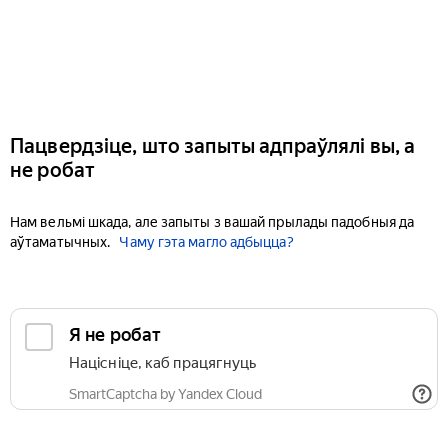
Пацвердзіце, што запыты адпраўлялі вы, а
не робат
Нам вельмі шкада, але запыты з вашай прылады падобныя да
аўтаматычных.
Чаму гэта магло адбыцца?
Я не робат
Націсніце, каб працягнуць
SmartCaptcha by Yandex Cloud