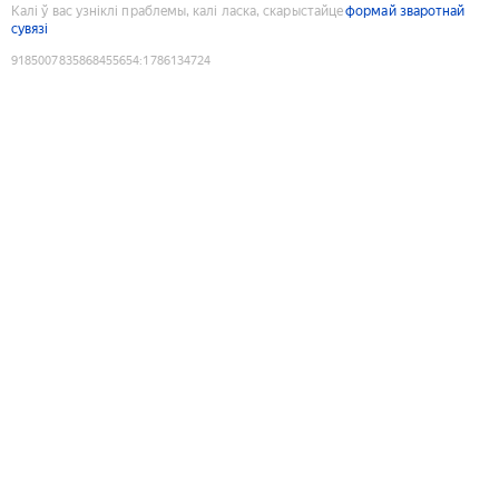
Калі ў вас узніклі праблемы, калі ласка, скарыстайце
формай зваротнай
сувязі
9185007835868455654
:
1786134724