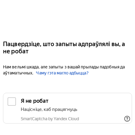
Пацвердзіце, што запыты адпраўлялі вы, а
не робат
Нам вельмі шкада, але запыты з вашай прылады падобныя да
аўтаматычных.
Чаму гэта магло адбыцца?
Я не робат
Націсніце, каб працягнуць
SmartCaptcha by Yandex Cloud