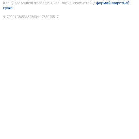
Калі ў вас узніклі праблемы, калі ласка, скарыстайце
формай зваротнай
сувязі
9179021280536345634
:
1786045517