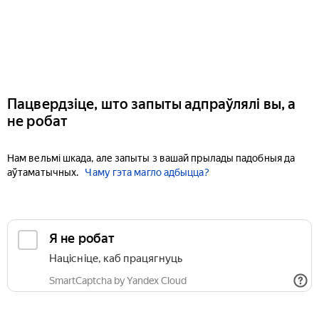
Пацвердзіце, што запыты адпраўлялі вы, а
не робат
Нам вельмі шкада, але запыты з вашай прылады падобныя да
аўтаматычных.
Чаму гэта магло адбыцца?
Я не робат
Націсніце, каб працягнуць
SmartCaptcha by Yandex Cloud