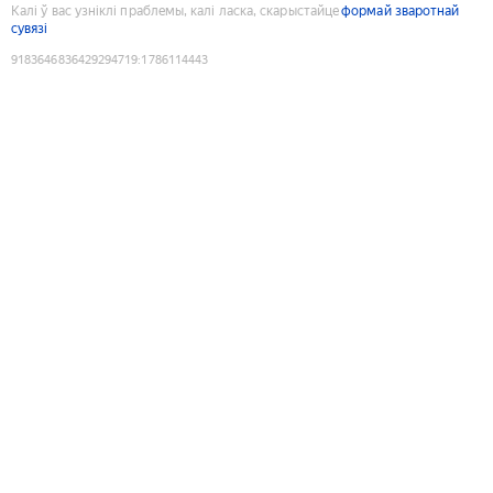
Калі ў вас узніклі праблемы, калі ласка, скарыстайце
формай зваротнай
сувязі
9183646836429294719
:
1786114443