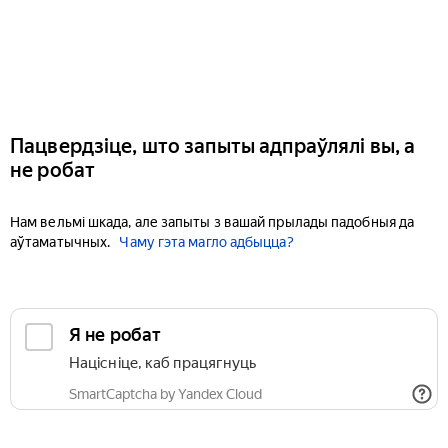
Пацвердзіце, што запыты адпраўлялі вы, а
не робат
Нам вельмі шкада, але запыты з вашай прылады падобныя да
аўтаматычных.
Чаму гэта магло адбыцца?
Я не робат
Націсніце, каб працягнуць
SmartCaptcha by Yandex Cloud