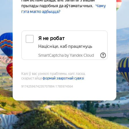
Нам вельмі шкада, але запыты з вашай
прылады падобныя да аўтаматычных.
Чаму
гэта магло адбыцца?
Я не робат
Націсніце, каб працягнуць
SmartCaptcha by Yandex Cloud
Калі ў вас узніклі праблемы, калі ласка,
скарыстайце
формай зваротнай сувязі
9174259674235707884
:
1785974564