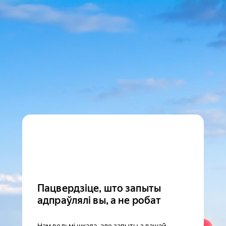
Пацвердзіце, што запыты
адпраўлялі вы, а не робат