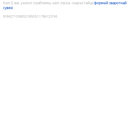
Калі ў вас узніклі праблемы, калі ласка, скарыстайце
формай зваротнай
сувязі
9184271038052195032
:
1786123745