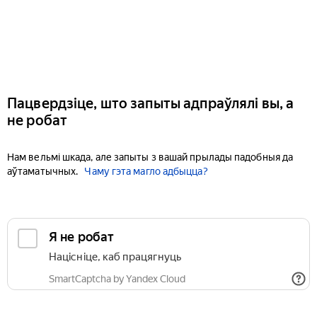
Пацвердзіце, што запыты адпраўлялі вы, а
не робат
Нам вельмі шкада, але запыты з вашай прылады падобныя да
аўтаматычных.
Чаму гэта магло адбыцца?
Я не робат
Націсніце, каб працягнуць
SmartCaptcha by Yandex Cloud