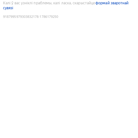
Калі ў вас узніклі праблемы, калі ласка, скарыстайце
формай зваротнай
сувязі
9187995979303832178
:
1786179250