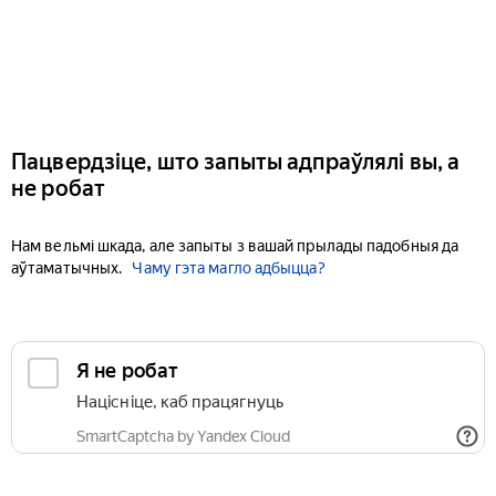
Пацвердзіце, што запыты адпраўлялі вы, а
не робат
Нам вельмі шкада, але запыты з вашай прылады падобныя да
аўтаматычных.
Чаму гэта магло адбыцца?
Я не робат
Націсніце, каб працягнуць
SmartCaptcha by Yandex Cloud