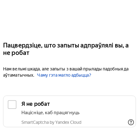
Пацвердзіце, што запыты адпраўлялі вы, а
не робат
Нам вельмі шкада, але запыты з вашай прылады падобныя да
аўтаматычных.
Чаму гэта магло адбыцца?
Я не робат
Націсніце, каб працягнуць
SmartCaptcha by Yandex Cloud