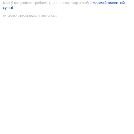
Калі ў вас узніклі праблемы, калі ласка, скарыстайце
формай зваротнай
сувязі
9184594171059410492
:
1786128560