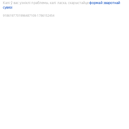
Калі ў вас узніклі праблемы, калі ласка, скарыстайце
формай зваротнай
сувязі
9186197701996487109
:
1786152454