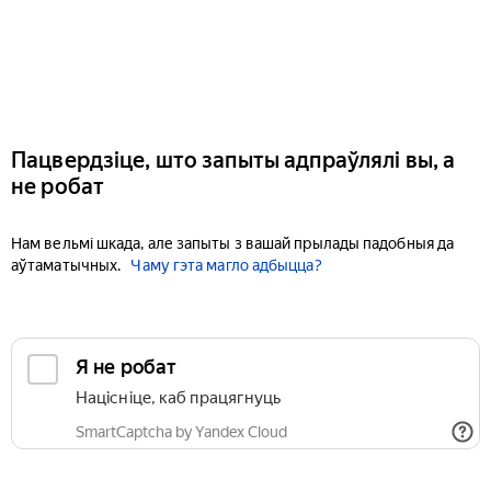
Пацвердзіце, што запыты адпраўлялі вы, а
не робат
Нам вельмі шкада, але запыты з вашай прылады падобныя да
аўтаматычных.
Чаму гэта магло адбыцца?
Я не робат
Націсніце, каб працягнуць
SmartCaptcha by Yandex Cloud