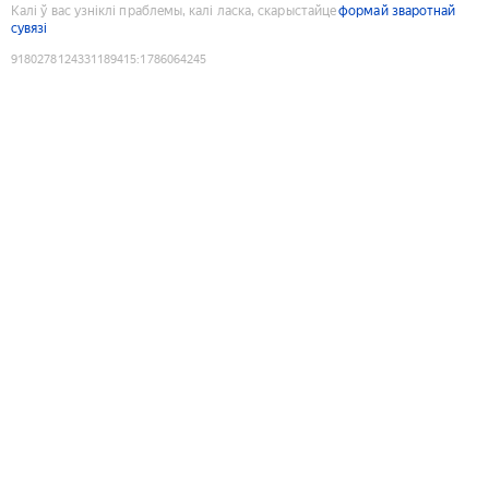
Калі ў вас узніклі праблемы, калі ласка, скарыстайце
формай зваротнай
сувязі
9180278124331189415
:
1786064245