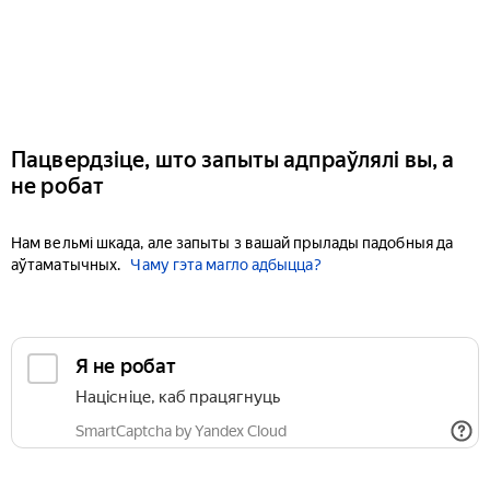
Пацвердзіце, што запыты адпраўлялі вы, а
не робат
Нам вельмі шкада, але запыты з вашай прылады падобныя да
аўтаматычных.
Чаму гэта магло адбыцца?
Я не робат
Націсніце, каб працягнуць
SmartCaptcha by Yandex Cloud