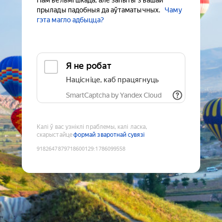
Нам вельмі шкада, але запыты з вашай
прылады падобныя да аўтаматычных.
Чаму
гэта магло адбыцца?
Я не робат
Націсніце, каб працягнуць
SmartCaptcha by Yandex Cloud
Калі ў вас узніклі праблемы, калі ласка,
скарыстайце
формай зваротнай сувязі
9182647879718600129
:
1786099558