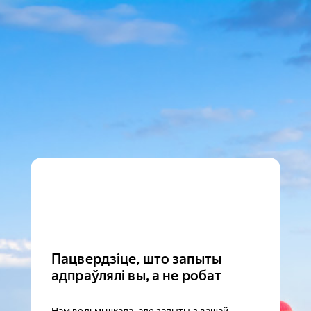
Пацвердзіце, што запыты
адпраўлялі вы, а не робат