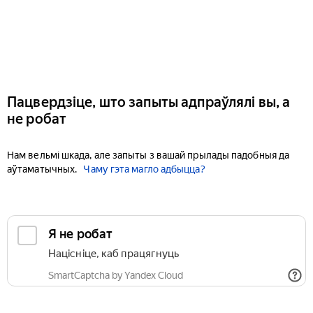
Пацвердзіце, што запыты адпраўлялі вы, а
не робат
Нам вельмі шкада, але запыты з вашай прылады падобныя да
аўтаматычных.
Чаму гэта магло адбыцца?
Я не робат
Націсніце, каб працягнуць
SmartCaptcha by Yandex Cloud