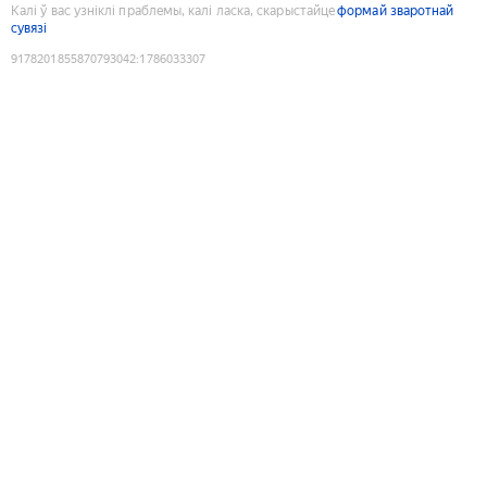
Калі ў вас узніклі праблемы, калі ласка, скарыстайце
формай зваротнай
сувязі
9178201855870793042
:
1786033307