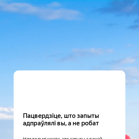
Пацвердзіце, што запыты
адпраўлялі вы, а не робат