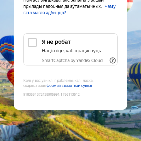
Нам вельмі шкада, але запыты з вашай
прылады падобныя да аўтаматычных.
Чаму
гэта магло адбыцца?
Я не робат
Націсніце, каб працягнуць
SmartCaptcha by Yandex Cloud
Калі ў вас узніклі праблемы, калі ласка,
скарыстайце
формай зваротнай сувязі
9183584372438905991
:
1786113512