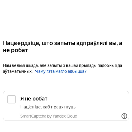
Пацвердзіце, што запыты адпраўлялі вы, а
не робат
Нам вельмі шкада, але запыты з вашай прылады падобныя да
аўтаматычных.
Чаму гэта магло адбыцца?
Я не робат
Націсніце, каб працягнуць
SmartCaptcha by Yandex Cloud