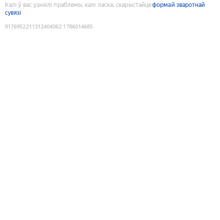
Калі ў вас узніклі праблемы, калі ласка, скарыстайце
формай зваротнай
сувязі
9176952211312404062
:
1786014685