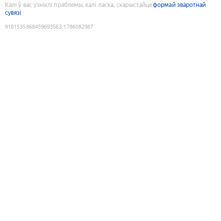
Калі ў вас узніклі праблемы, калі ласка, скарыстайце
формай зваротнай
сувязі
9181535868459693563
:
1786082987