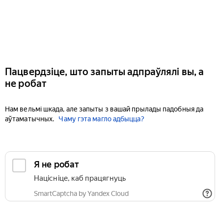
Пацвердзіце, што запыты адпраўлялі вы, а
не робат
Нам вельмі шкада, але запыты з вашай прылады падобныя да
аўтаматычных.
Чаму гэта магло адбыцца?
Я не робат
Націсніце, каб працягнуць
SmartCaptcha by Yandex Cloud