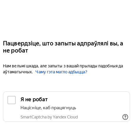
Пацвердзіце, што запыты адпраўлялі вы, а
не робат
Нам вельмі шкада, але запыты з вашай прылады падобныя да
аўтаматычных.
Чаму гэта магло адбыцца?
Я не робат
Націсніце, каб працягнуць
SmartCaptcha by Yandex Cloud