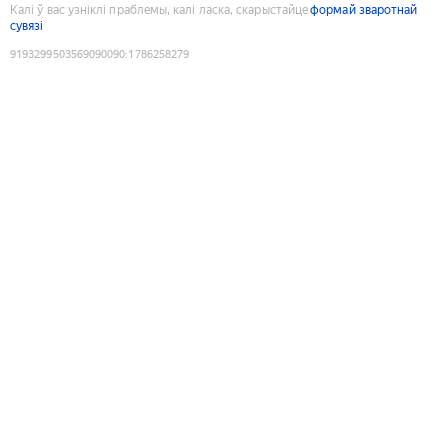
Калі ў вас узніклі праблемы, калі ласка, скарыстайце
формай зваротнай
сувязі
9193299503569090090
:
1786258279