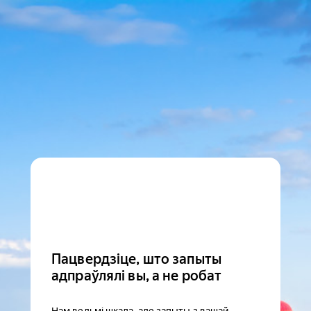
Пацвердзіце, што запыты
адпраўлялі вы, а не робат