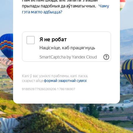
Нам вельмі шкада, але запыты з вашай
прылады падобныя да аўтаматычных.
Чаму
гэта магло адбыцца?
Я не робат
Націсніце, каб працягнуць
SmartCaptcha by Yandex Cloud
Калі ў вас узніклі праблемы, калі ласка,
скарыстайце
формай зваротнай сувязі
9188509779260269206
:
1786186907