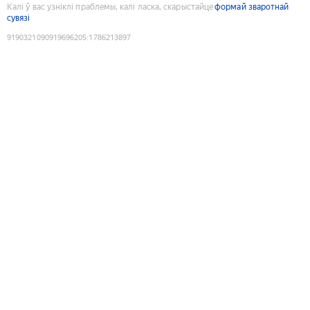
Калі ў вас узніклі праблемы, калі ласка, скарыстайце
формай зваротнай
сувязі
9190321090919696205
:
1786213897