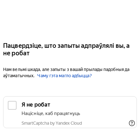
Пацвердзіце, што запыты адпраўлялі вы, а
не робат
Нам вельмі шкада, але запыты з вашай прылады падобныя да
аўтаматычных.
Чаму гэта магло адбыцца?
Я не робат
Націсніце, каб працягнуць
SmartCaptcha by Yandex Cloud