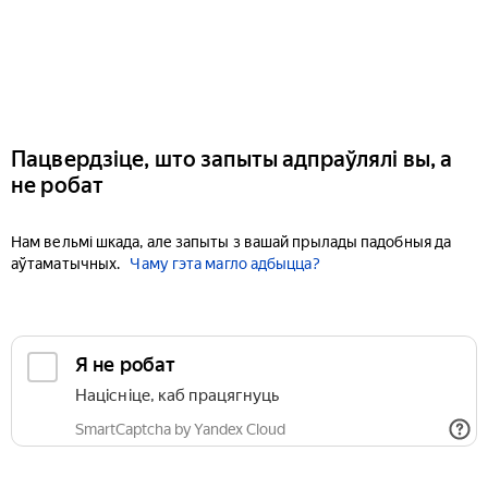
Пацвердзіце, што запыты адпраўлялі вы, а
не робат
Нам вельмі шкада, але запыты з вашай прылады падобныя да
аўтаматычных.
Чаму гэта магло адбыцца?
Я не робат
Націсніце, каб працягнуць
SmartCaptcha by Yandex Cloud