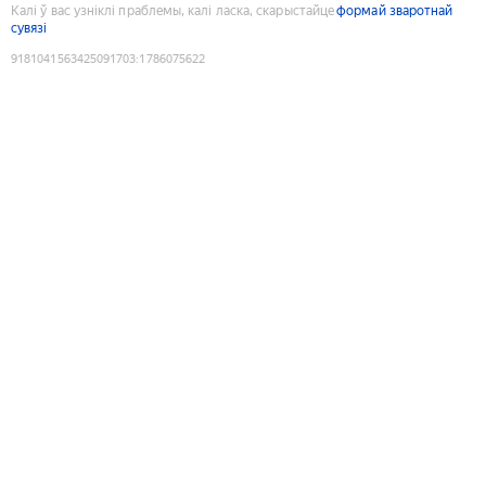
Калі ў вас узніклі праблемы, калі ласка, скарыстайце
формай зваротнай
сувязі
9181041563425091703
:
1786075622