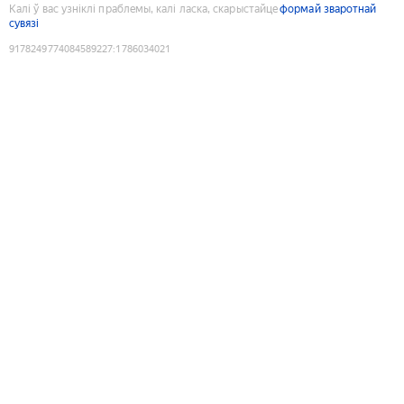
Калі ў вас узніклі праблемы, калі ласка, скарыстайце
формай зваротнай
сувязі
9178249774084589227
:
1786034021