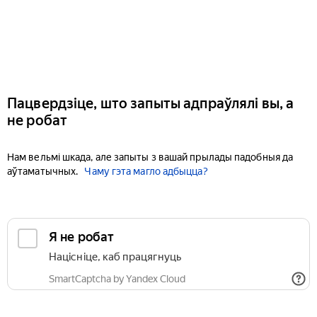
Пацвердзіце, што запыты адпраўлялі вы, а
не робат
Нам вельмі шкада, але запыты з вашай прылады падобныя да
аўтаматычных.
Чаму гэта магло адбыцца?
Я не робат
Націсніце, каб працягнуць
SmartCaptcha by Yandex Cloud