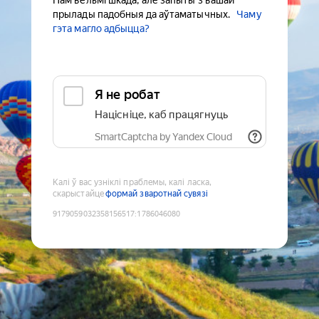
Нам вельмі шкада, але запыты з вашай
прылады падобныя да аўтаматычных.
Чаму
гэта магло адбыцца?
Я не робат
Націсніце, каб працягнуць
SmartCaptcha by Yandex Cloud
Калі ў вас узніклі праблемы, калі ласка,
скарыстайце
формай зваротнай сувязі
9179059032358156517
:
1786046080