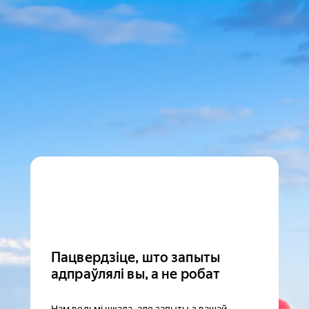
Пацвердзіце, што запыты
адпраўлялі вы, а не робат