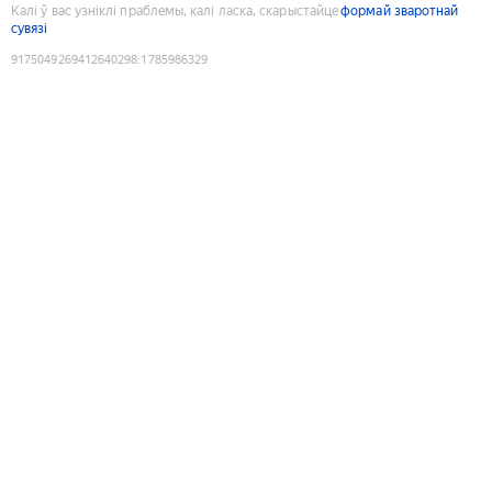
Калі ў вас узніклі праблемы, калі ласка, скарыстайце
формай зваротнай
сувязі
9175049269412640298
:
1785986329