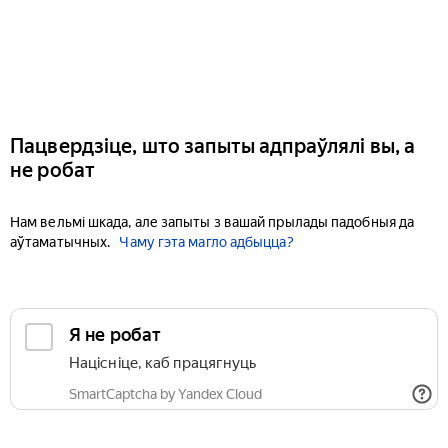
Пацвердзіце, што запыты адпраўлялі вы, а
не робат
Нам вельмі шкада, але запыты з вашай прылады падобныя да
аўтаматычных.
Чаму гэта магло адбыцца?
Я не робат
Націсніце, каб працягнуць
SmartCaptcha by Yandex Cloud