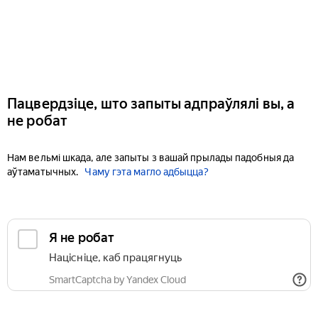
Пацвердзіце, што запыты адпраўлялі вы, а
не робат
Нам вельмі шкада, але запыты з вашай прылады падобныя да
аўтаматычных.
Чаму гэта магло адбыцца?
Я не робат
Націсніце, каб працягнуць
SmartCaptcha by Yandex Cloud