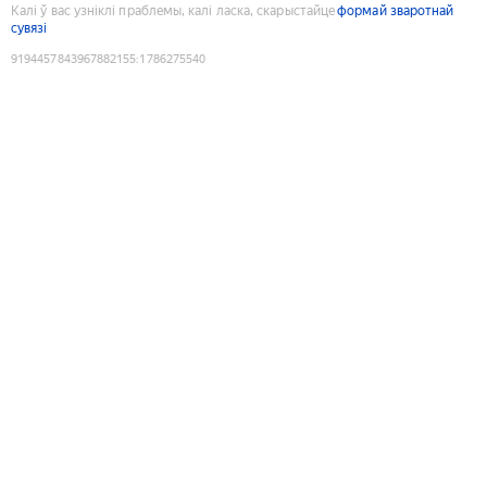
Калі ў вас узніклі праблемы, калі ласка, скарыстайце
формай зваротнай
сувязі
9194457843967882155
:
1786275540