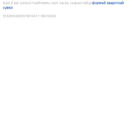
Калі ў вас узніклі праблемы, калі ласка, скарыстайце
формай зваротнай
сувязі
9182855685937981647
:
1786102654