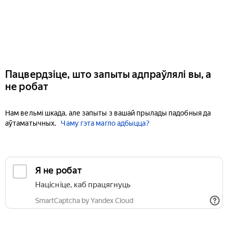
Пацвердзіце, што запыты адпраўлялі вы, а
не робат
Нам вельмі шкада, але запыты з вашай прылады падобныя да
аўтаматычных.
Чаму гэта магло адбыцца?
Я не робат
Націсніце, каб працягнуць
SmartCaptcha by Yandex Cloud