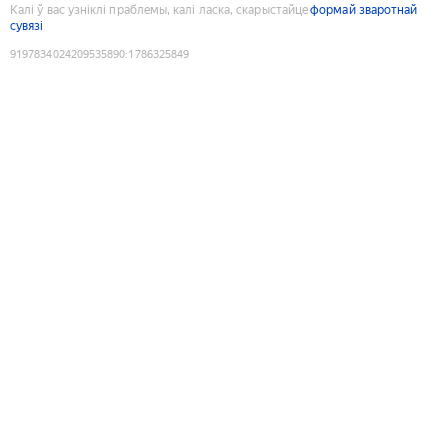
Калі ў вас узніклі праблемы, калі ласка, скарыстайце
формай зваротнай
сувязі
9197834024209535890
:
1786325849