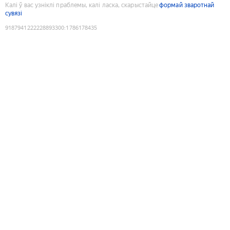
Калі ў вас узніклі праблемы, калі ласка, скарыстайце
формай зваротнай
сувязі
9187941222228893300
:
1786178435