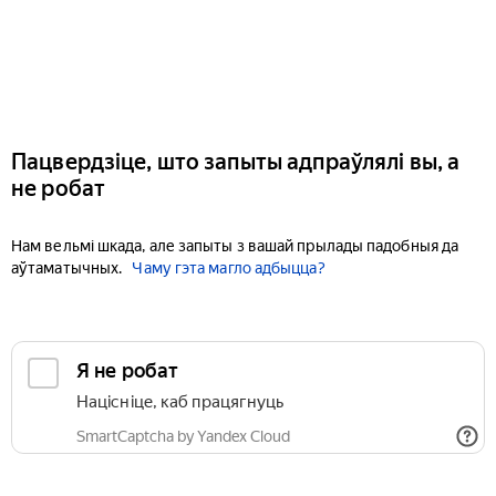
Пацвердзіце, што запыты адпраўлялі вы, а
не робат
Нам вельмі шкада, але запыты з вашай прылады падобныя да
аўтаматычных.
Чаму гэта магло адбыцца?
Я не робат
Націсніце, каб працягнуць
SmartCaptcha by Yandex Cloud