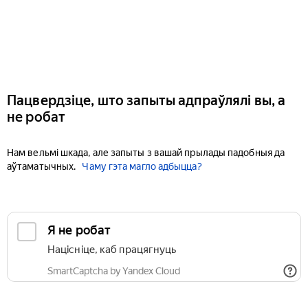
Пацвердзіце, што запыты адпраўлялі вы, а
не робат
Нам вельмі шкада, але запыты з вашай прылады падобныя да
аўтаматычных.
Чаму гэта магло адбыцца?
Я не робат
Націсніце, каб працягнуць
SmartCaptcha by Yandex Cloud