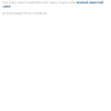
Калі ў вас узніклі праблемы, калі ласка, скарыстайце
формай зваротнай
сувязі
9175709359580776776
:
1785996166