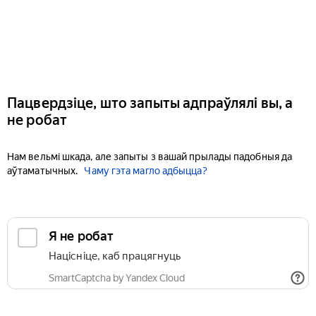
Пацвердзіце, што запыты адпраўлялі вы, а
не робат
Нам вельмі шкада, але запыты з вашай прылады падобныя да
аўтаматычных.
Чаму гэта магло адбыцца?
Я не робат
Націсніце, каб працягнуць
SmartCaptcha by Yandex Cloud