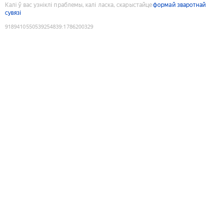
Калі ў вас узніклі праблемы, калі ласка, скарыстайце
формай зваротнай
сувязі
9189410550539254839
:
1786200329