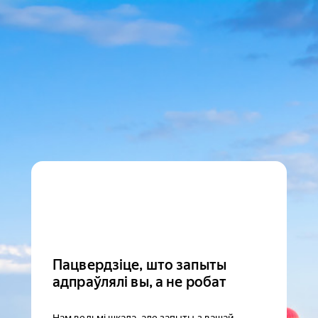
Пацвердзіце, што запыты
адпраўлялі вы, а не робат