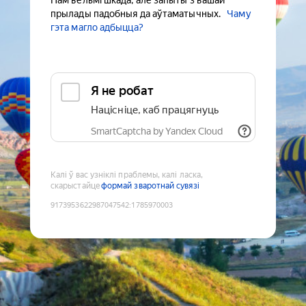
Нам вельмі шкада, але запыты з вашай
прылады падобныя да аўтаматычных.
Чаму
гэта магло адбыцца?
Я не робат
Націсніце, каб працягнуць
SmartCaptcha by Yandex Cloud
Калі ў вас узніклі праблемы, калі ласка,
скарыстайце
формай зваротнай сувязі
9173953622987047542
:
1785970003