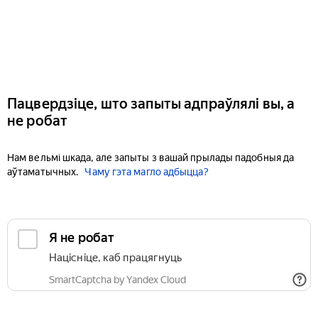
Пацвердзіце, што запыты адпраўлялі вы, а
не робат
Нам вельмі шкада, але запыты з вашай прылады падобныя да
аўтаматычных.
Чаму гэта магло адбыцца?
Я не робат
Націсніце, каб працягнуць
SmartCaptcha by Yandex Cloud