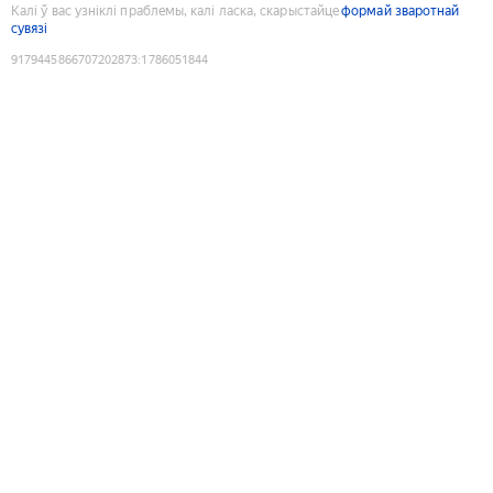
Калі ў вас узніклі праблемы, калі ласка, скарыстайце
формай зваротнай
сувязі
9179445866707202873
:
1786051844