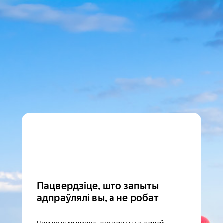
Пацвердзіце, што запыты
адпраўлялі вы, а не робат