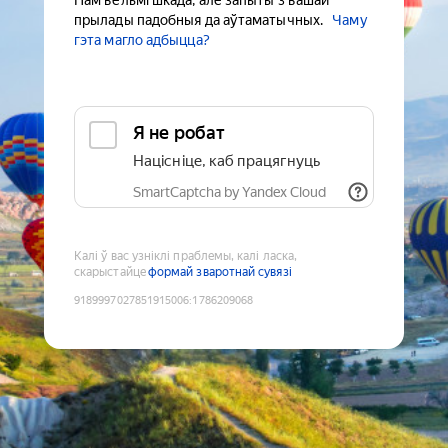
Нам вельмі шкада, але запыты з вашай
прылады падобныя да аўтаматычных.
Чаму
гэта магло адбыцца?
Я не робат
Націсніце, каб працягнуць
SmartCaptcha by Yandex Cloud
Калі ў вас узніклі праблемы, калі ласка,
скарыстайце
формай зваротнай сувязі
9189997027851915006
:
1786209068