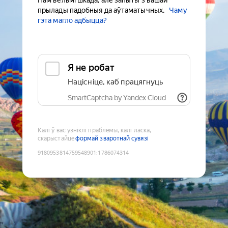
Нам вельмі шкада, але запыты з вашай
прылады падобныя да аўтаматычных.
Чаму
гэта магло адбыцца?
Я не робат
Націсніце, каб працягнуць
SmartCaptcha by Yandex Cloud
Калі ў вас узніклі праблемы, калі ласка,
скарыстайце
формай зваротнай сувязі
9180953814759548901
:
1786074314