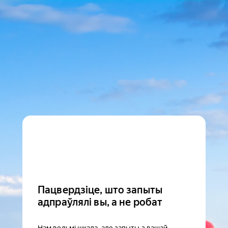
Пацвердзіце, што запыты
адпраўлялі вы, а не робат