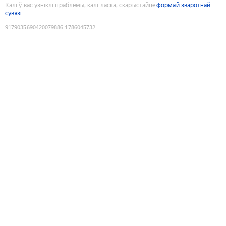
Калі ў вас узніклі праблемы, калі ласка, скарыстайце
формай зваротнай
сувязі
9179035690420079886
:
1786045732