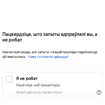
Пацвердзіце, што запыты адпраўлялі вы, а
не робат
Нам вельмі шкада, але запыты з вашай прылады падобныя да
аўтаматычных.
Чаму гэта магло адбыцца?
Я не робат
Націсніце, каб працягнуць
SmartCaptcha by Yandex Cloud