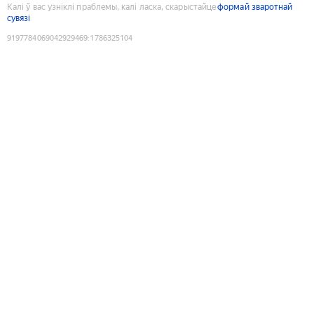
Калі ў вас узніклі праблемы, калі ласка, скарыстайце
формай зваротнай
сувязі
9197784069042929469
:
1786325104