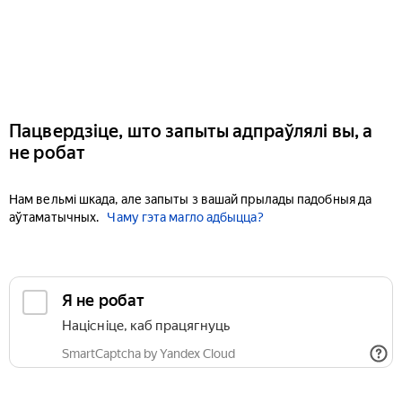
Пацвердзіце, што запыты адпраўлялі вы, а
не робат
Нам вельмі шкада, але запыты з вашай прылады падобныя да
аўтаматычных.
Чаму гэта магло адбыцца?
Я не робат
Націсніце, каб працягнуць
SmartCaptcha by Yandex Cloud