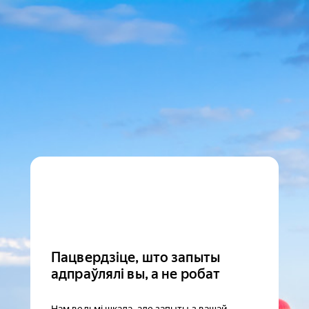
Пацвердзіце, што запыты
адпраўлялі вы, а не робат