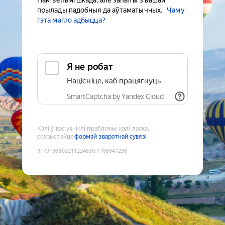
Нам вельмі шкада, але запыты з вашай
прылады падобныя да аўтаматычных.
Чаму
гэта магло адбыцца?
Я не робат
Націсніце, каб працягнуць
SmartCaptcha by Yandex Cloud
Калі ў вас узніклі праблемы, калі ласка,
скарыстайце
формай зваротнай сувязі
9179136803211224630
:
1786047238