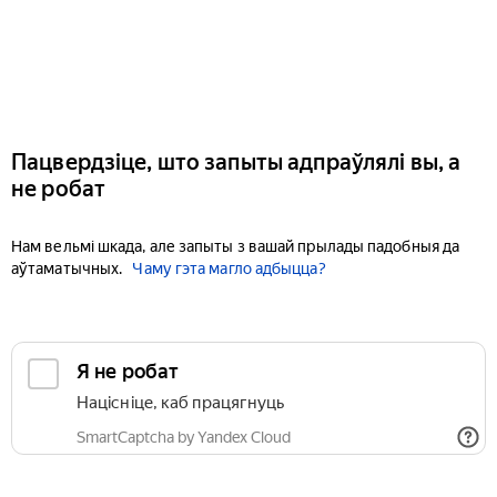
Пацвердзіце, што запыты адпраўлялі вы, а
не робат
Нам вельмі шкада, але запыты з вашай прылады падобныя да
аўтаматычных.
Чаму гэта магло адбыцца?
Я не робат
Націсніце, каб працягнуць
SmartCaptcha by Yandex Cloud