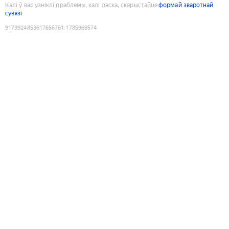
Калі ў вас узніклі праблемы, калі ласка, скарыстайце
формай зваротнай
сувязі
9173924853617656761
:
1785969574